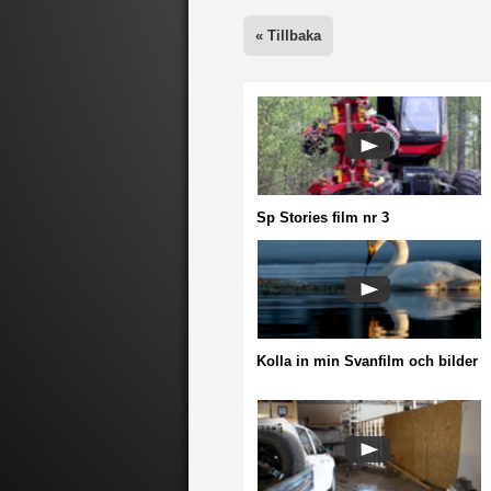
Sp Stories film nr 3
Kolla in min Svanfilm och bilder