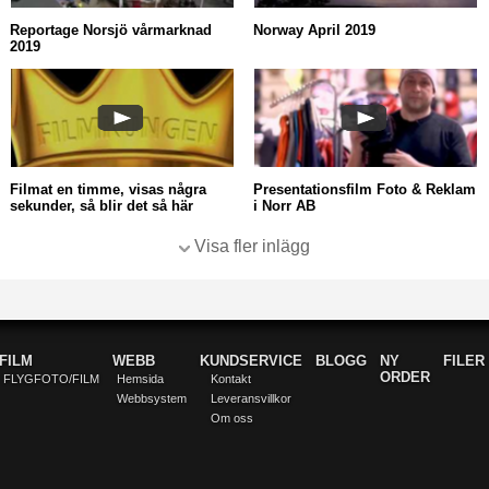
Reportage Norsjö vårmarknad
Norway April 2019
2019
Filmat en timme, visas några
Presentationsfilm Foto & Reklam
sekunder, så blir det så här
i Norr AB
Visa fler inlägg
FILM
WEBB
KUNDSERVICE
BLOGG
NY
FILER
ORDER
FLYGFOTO/FILM
Hemsida
Kontakt
Webbsystem
Leveransvillkor
Om oss