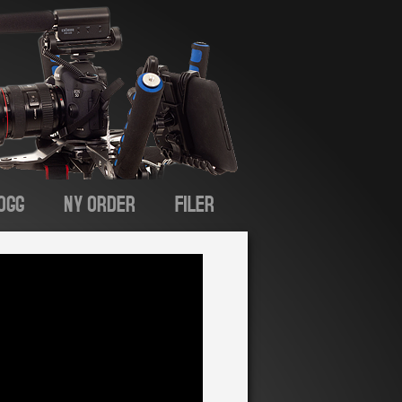
OGG
NY ORDER
FILER