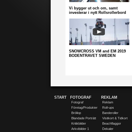
Vi bygger ut och om, samt
investerar i nytt Rollsrollerbord
SNOWCROSS VM and EM 2019
BODENTRAVET SWEDEN
START
FOTOGRAF
REKLAM
Fotograf
Reklam
Företag/Produkter
Roll-ups
Bröllop
Banderoller
Blandade Porträtt
Visitkort & Tidkort
Kritikbilder
Beachflaggor
Arkvibilder 1
Dekaler